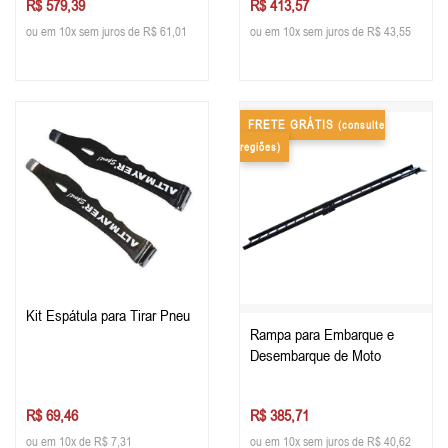
R$ 579,39
R$ 413,57
ou em 10x sem juros de R$ 61,01
ou em 10x sem juros de R$ 43,55
FRETE GRÁTIS
(consulte
regiões)
Kit Espátula para Tirar Pneu
Rampa para Embarque e
Desembarque de Moto
R$ 69,46
R$ 385,71
ou em 10x de R$ 7,31
ou em 10x sem juros de R$ 40,62