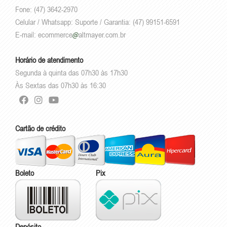
Fone: (47) 3642-2970
Celular / Whatsapp: Suporte / Garantia: (47) 99151-6591
E-mail:
ecommerce
altmayer.com.br
Horário de atendimento
Segunda à quinta das 07h30 às 17h30
Às Sextas das 07h30 às 16:30
Cartão de crédito
Boleto
Pix
Depósito