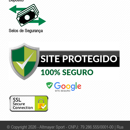
Selos de Segurança
© Copyright 2026 - Altmayer Sport - CNPJ: 79.286.555/0001-00 |
Rua