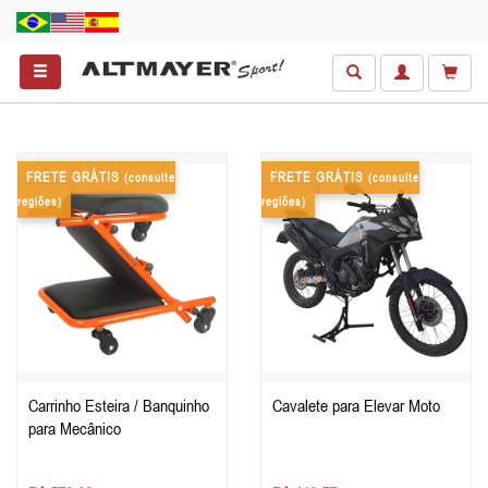
FRETE GRÁTIS
FRETE GRÁTIS
(consulte
(consulte
regiões)
regiões)
Carrinho Esteira / Banquinho
Cavalete para Elevar Moto
para Mecânico