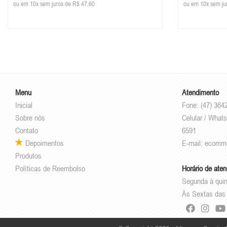
ou em 10x sem juros de R$ 47,60
ou em 10x sem ju
Menu
Atendimento
Inicial
Fone: (47) 364
Sobre nós
Celular / Whats
Contato
6591
Depoimentos
E-mail:
ecomm
Produtos
Políticas de Reembolso
Horário de ate
Segunda à quin
Às Sextas das 