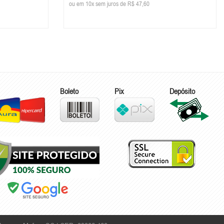
ou em 10x sem juros de R$ 47,60
Boleto
Pix
Depósito