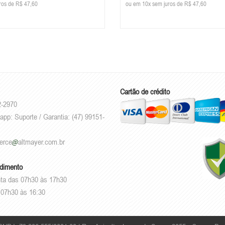
ros de R$ 47,60
ou em 10x sem juros de R$ 47,60
Cartão de crédito
2-2970
app: Suporte / Garantia: (47) 99151-
erce
altmayer.com.br
ndimento
ta das 07h30 às 17h30
07h30 às 16:30