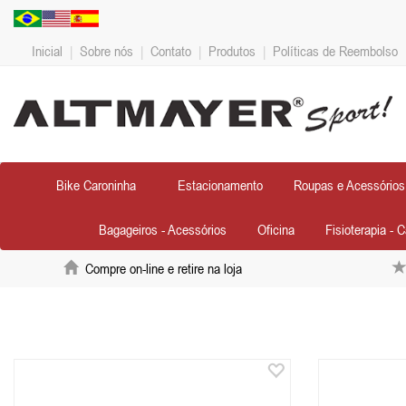
Inicial
|
Sobre nós
|
Contato
|
Produtos
|
Políticas de Reembolso
Bike Caroninha
Estacionamento
Roupas e Acessórios
Bagageiros - Acessórios
Oficina
Fisioterapia - 
Compre on-line e retire na loja