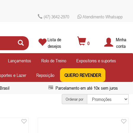
(47) 3642-2970
Atendimento Whatsapp
Lista de
Minha
0
desejos
conta
Lançamentos
Rolo de Treino
Expositores e suportes
sportes e Lazer
Reposição
QUERO REVENDER
Brasil
Parcelamento em até 10x sem juros
Ordenar por