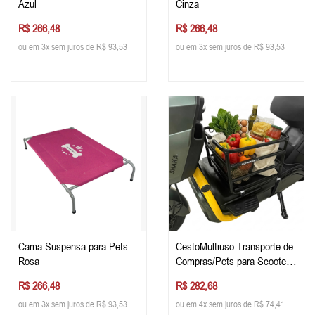
Azul
Cinza
R$ 266,48
R$ 266,48
ou em 3x sem juros de R$ 93,53
ou em 3x sem juros de R$ 93,53
Cama Suspensa para Pets -
CestoMultiuso Transporte de
Rosa
Compras/Pets para Scooter
Elétrica
R$ 266,48
R$ 282,68
ou em 3x sem juros de R$ 93,53
ou em 4x sem juros de R$ 74,41