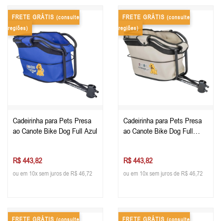
FRETE GRÁTIS
FRETE GRÁTIS
(consulte
(consulte
regiões)
regiões)
Cadeirinha para Pets Presa
Cadeirinha para Pets Presa
ao Canote Bike Dog Full Azul
ao Canote Bike Dog Full
Bege
R$ 443,82
R$ 443,82
ou em 10x sem juros de R$ 46,72
ou em 10x sem juros de R$ 46,72
FRETE GRÁTIS
FRETE GRÁTIS
(consulte
(consulte