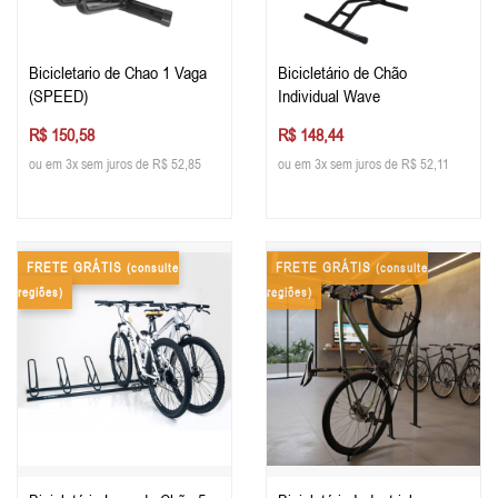
Bicicletario de Chao 1 Vaga
Bicicletário de Chão
(SPEED)
Individual Wave
R$ 150,58
R$ 148,44
ou em 3x sem juros de R$ 52,85
ou em 3x sem juros de R$ 52,11
FRETE GRÁTIS
FRETE GRÁTIS
(consulte
(consulte
regiões)
regiões)