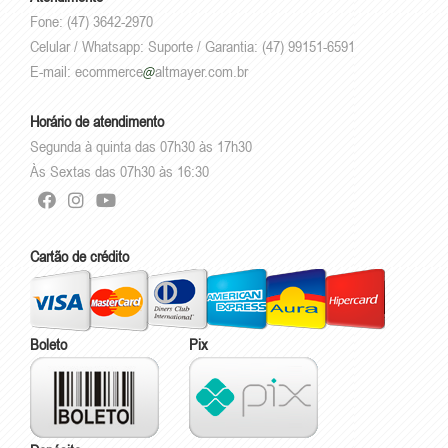
Fone: (47) 3642-2970
Celular / Whatsapp: Suporte / Garantia: (47) 99151-6591
E-mail:
ecommerce
altmayer.com.br
Horário de atendimento
Segunda à quinta das 07h30 às 17h30
Às Sextas das 07h30 às 16:30
Cartão de crédito
Boleto
Pix