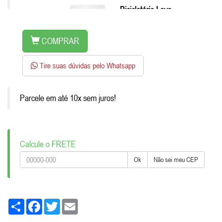
Bicicletário Leve
de Chão 5
Adicionar
Vagas por
R$
588,65
COMPRAR
Tire suas dúvidas pelo Whatsapp
Parcele em até 10x sem juros!
Calcule o FRETE
Ok
Não sei meu CEP
Share
Facebook
Twitter
Email