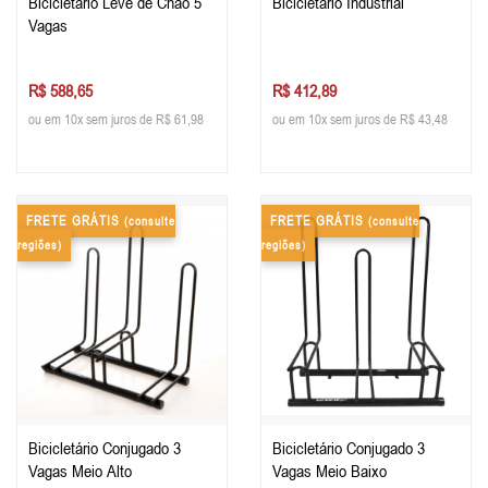
Bicicletário Leve de Chão 5
Bicicletário Industrial
Vagas
R$ 588,65
R$ 412,89
ou em 10x sem juros de R$ 61,98
ou em 10x sem juros de R$ 43,48
FRETE GRÁTIS
FRETE GRÁTIS
(consulte
(consulte
regiões)
regiões)
Bicicletário Conjugado 3
Bicicletário Conjugado 3
Vagas Meio Alto
Vagas Meio Baixo