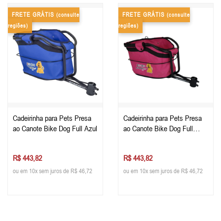
FRETE GRÁTIS
FRETE GRÁTIS
(consulte
(consulte
regiões)
regiões)
Cadeirinha para Pets Presa
Cadeirinha para Pets Presa
ao Canote Bike Dog Full Azul
ao Canote Bike Dog Full
Rosa
R$ 443,82
R$ 443,82
ou em 10x sem juros de R$ 46,72
ou em 10x sem juros de R$ 46,72