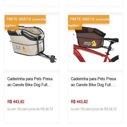
FRETE GRÁTIS
FRETE GRÁTIS
(consulte
(consulte
regiões)
regiões)
Cadeirinha para Pets Presa
Cadeirinha para Pets Presa
ao Canote Bike Dog Full
ao Canote Bike Dog Full
Bege
Marrom
R$ 443,82
R$ 443,82
ou em 10x sem juros de R$ 46,72
ou em 10x sem juros de R$ 46,72