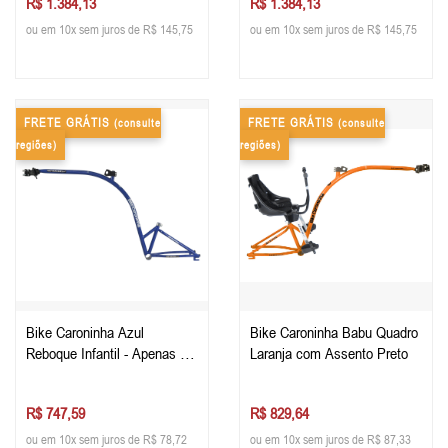
R$ 1.384,13
R$ 1.384,13
ou em 10x sem juros de R$ 145,75
ou em 10x sem juros de R$ 145,75
FRETE GRÁTIS
FRETE GRÁTIS
(consulte
(consulte
regiões)
regiões)
Bike Caroninha Azul
Bike Caroninha Babu Quadro
Reboque Infantil - Apenas o
Laranja com Assento Preto
Quadro
R$ 747,59
R$ 829,64
ou em 10x sem juros de R$ 78,72
ou em 10x sem juros de R$ 87,33