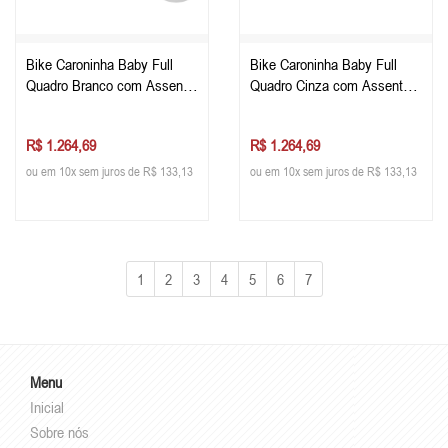
Bike Caroninha Baby Full
Bike Caroninha Baby Full
Quadro Branco com Assento
Quadro Cinza com Assento
Preto
Preto
R$ 1.264,69
R$ 1.264,69
ou em 10x sem juros de R$ 133,13
ou em 10x sem juros de R$ 133,13
1
2
3
4
5
6
7
Menu
Inicial
Sobre nós