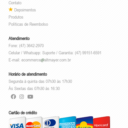
Contato
Depoimentos
Produtos
Políticas de Reembolso
Atendimento
Fone: (47) 3642-2970
Celular / Whatsapp: Suporte / Garantia: (47) 99151-6591
E-mail:
ecommerce
altmayer.com.br
Horário de atendimento
Segunda à quinta das 07h30 às 17h30
Às Sextas das 07h30 às 16:30
Cartão de crédito