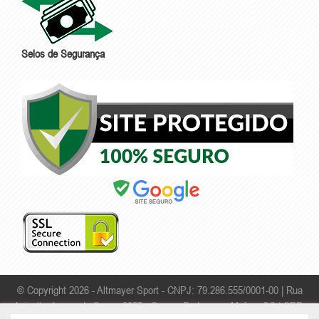
Selos de Segurança
© Copyright 2026 - Altmayer Sport - CNPJ: 79.286.555/0001-00 |
Rua
Apicultor Leonardo Sauer, 2055 - Campo Da Lança - Mafra - SC | CEP: