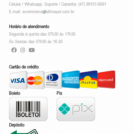
Celular / Whatsapp: Suporte / Garantia: (47) 99151-6591
E-mail:
ecommerce
altmayer.com.br
Horário de atendimento
Segunda à quinta das 07h30 às 17h30
Às Sextas das 07h30 às 16:30
Cartão de crédito
Boleto
Pix
Depósito