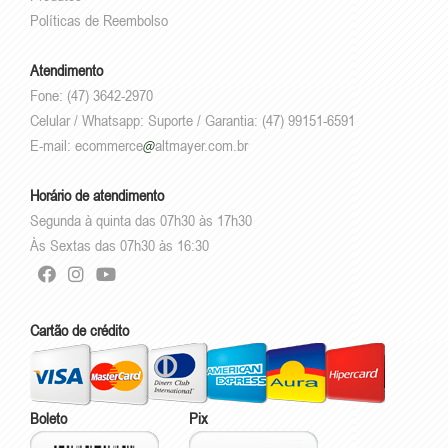
Políticas de Reembolso
Atendimento
Fone: (47) 3642-2970
Celular / Whatsapp: Suporte / Garantia: (47) 99151-6591
E-mail:
ecommerce
altmayer.com.br
Horário de atendimento
Segunda à quinta das 07h30 às 17h30
Às Sextas das 07h30 às 16:30
Cartão de crédito
Boleto
Pix