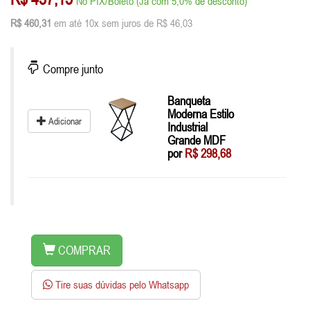
No PIX/Boleto (Já com 5,0% de desconto)
R$ 460,31
em até 10x sem juros de R$ 46,03
Compre junto
Banqueta
Moderna Estilo
Adicionar
Industrial
Grande MDF
por
R$ 298,68
COMPRAR
Tire suas dúvidas pelo Whatsapp