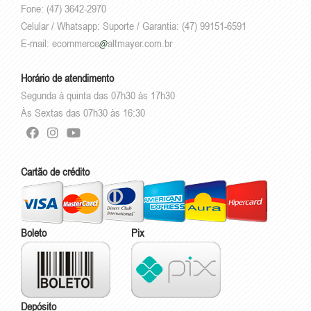
Fone: (47) 3642-2970
Celular / Whatsapp: Suporte / Garantia: (47) 99151-6591
E-mail:
ecommerce
altmayer.com.br
Horário de atendimento
Segunda à quinta das 07h30 às 17h30
Às Sextas das 07h30 às 16:30
Cartão de crédito
Boleto
Pix
Depósito