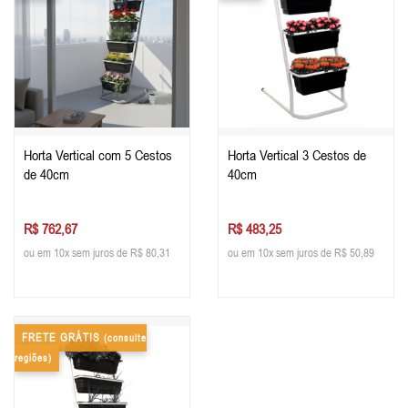
Horta Vertical com 5 Cestos
Horta Vertical 3 Cestos de
de 40cm
40cm
R$ 762,67
R$ 483,25
ou em 10x sem juros de R$ 80,31
ou em 10x sem juros de R$ 50,89
FRETE GRÁTIS
(consulte
regiões)