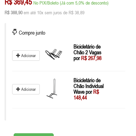
R$ 369,45
No PIX/Boleto (Já com 5,0% de desconto)
R$ 388,90
em até 10x sem juros de R$ 38,89
Compre junto
Bicicletário de
Chão 2 Vagas
Adicionar
por
R$ 267,98
Bicicletário de
Chão Individual
Adicionar
Wave por
R$
148,44