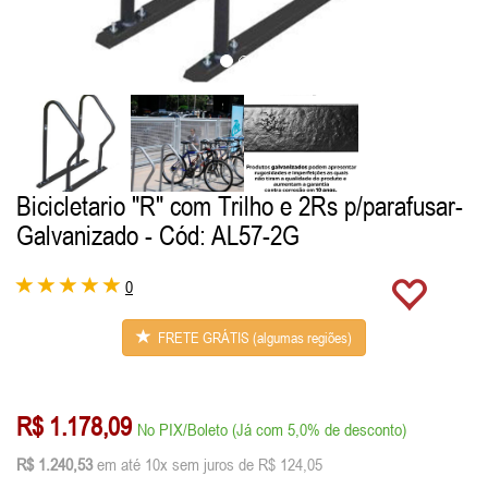
Bicicletario "R" com Trilho e 2Rs p/parafusar-
Galvanizado
- Cód: AL57-2G
0
FRETE GRÁTIS (algumas regiões)
R$ 1.178,09
No PIX/Boleto (Já com 5,0% de desconto)
R$ 1.240,53
em até 10x sem juros de R$ 124,05