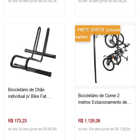
ou em 3x sem juros de R$ 45,34
ou em 3x sem juros de R$ 48,26
FRETE GRÁTIS
(consulte
regiões)
Bicicletário de Chão
Bicicletário de Correr 2
individual p/ Bike Fat
metros Estacionamento de
Estacionamento de Bike
Bike
R$ 173,23
R$ 1.126,08
ou em 3x sem juros de R$ 60,80
ou em 10x sem juros de R$ 128,54