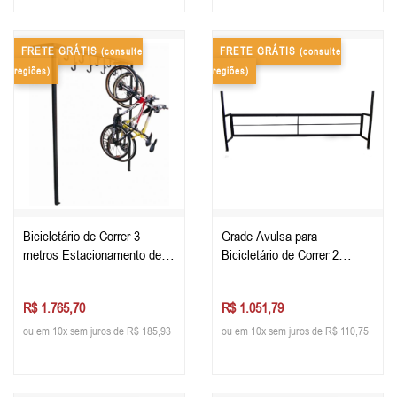
FRETE GRÁTIS
FRETE GRÁTIS
(consulte
(consulte
regiões)
regiões)
Bicicletário de Correr 3
Grade Avulsa para
metros Estacionamento de
Bicicletário de Correr 2
Bike
metros
R$ 1.765,70
R$ 1.051,79
ou em 10x sem juros de R$ 185,93
ou em 10x sem juros de R$ 110,75