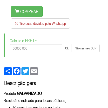
COMPRAR
Tire suas dúvidas pelo Whatsapp
Calcule o FRETE
Ok
Não sei meu CEP
Share
Facebook
Twitter
Email
Descrição geral
Produto
GALVANIZADO
Bicicletário indicado para locais públicos;
Possui duas unidades no Trilho