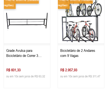
FRETE GRÁTIS
FRETE GRÁTIS
(consulte
(consulte
regiões)
regiões)
Grade Avulsa para
Bicicletário de 2 Andares
Bicicletário de Correr 3
com 9 Vagas
metros
R$ 601,33
R$ 2.957,93
ou em 10x sem juros de R$ 63,32
ou em 10x sem juros de R$ 311,47