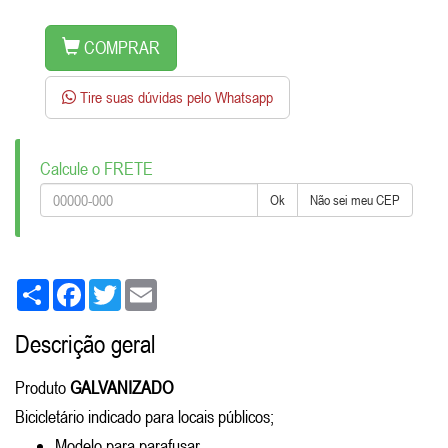
COMPRAR
Tire suas dúvidas pelo Whatsapp
Calcule o FRETE
Ok
Não sei meu CEP
Share
Facebook
Twitter
Email
Descrição geral
Produto
GALVANIZADO
Bicicletário indicado para locais públicos;
Modelo para parafusar.