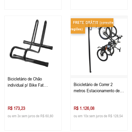
FRETE GRÁTIS
(consulte
regiões)
Bicicletário de Chão
Bicicletário de Correr 2
individual p/ Bike Fat
metros Estacionamento de
Estacionamento de Bike
Bike
R$ 173,23
R$ 1.126,08
ou em 3x sem juros de R$ 60,80
ou em 10x sem juros de R$ 128,54