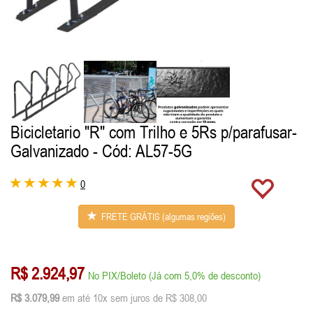
Bicicletario "R" com Trilho e 5Rs p/parafusar-
Galvanizado
- Cód: AL57-5G
0
FRETE GRÁTIS (algumas regiões)
R$ 2.924,97
No PIX/Boleto (Já com 5,0% de desconto)
R$ 3.079,99
em até 10x sem juros de R$ 308,00