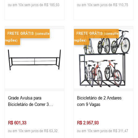
ou em 10x sem juros de R$ 185,93
ou em 10x sem juros de R$ 110,75
FRETE GRÁTIS
FRETE GRÁTIS
(consulte
(consulte
regiões)
regiões)
Grade Avulsa para
Bicicletário de 2 Andares
Bicicletário de Correr 3
com 9 Vagas
metros
R$ 601,33
R$ 2.957,93
ou em 10x sem juros de R$ 63,32
ou em 10x sem juros de R$ 311,47