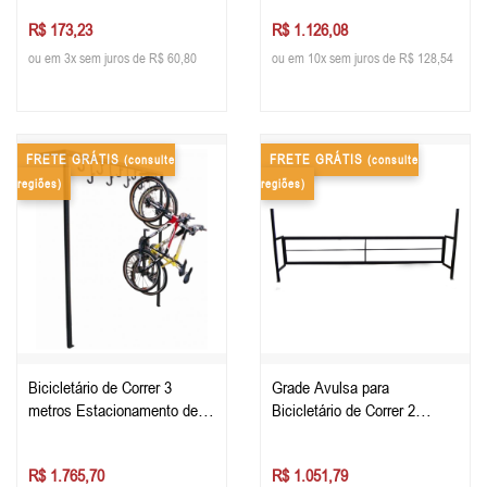
R$ 173,23
R$ 1.126,08
ou em 3x sem juros de R$ 60,80
ou em 10x sem juros de R$ 128,54
FRETE GRÁTIS
FRETE GRÁTIS
(consulte
(consulte
regiões)
regiões)
Bicicletário de Correr 3
Grade Avulsa para
metros Estacionamento de
Bicicletário de Correr 2
Bike
metros
R$ 1.765,70
R$ 1.051,79