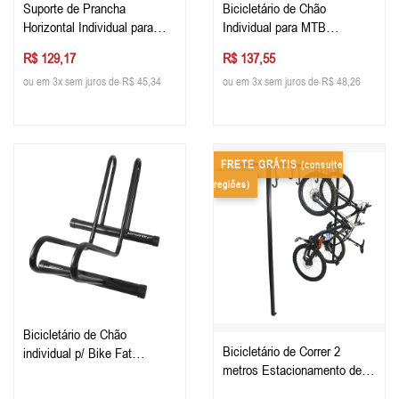
Suporte de Prancha
Bicicletário de Chão
Horizontal Individual para
Individual para MTB
Fixar na Parede
Estacionamento de Bike
R$ 129,17
R$ 137,55
ou em 3x sem juros de R$ 45,34
ou em 3x sem juros de R$ 48,26
FRETE GRÁTIS
(consulte
regiões)
Bicicletário de Chão
Bicicletário de Correr 2
individual p/ Bike Fat
metros Estacionamento de
Estacionamento de Bike
Bike