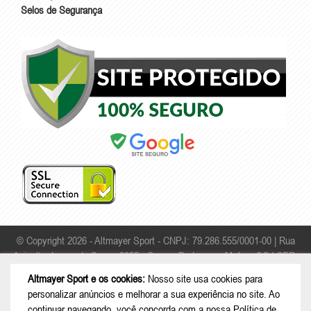
Selos de Segurança
© Copyright 2026 - Altmayer Sport - CNPJ: 79.286.555/0001-00 |
Rua
Apicultor Leonardo Sauer, 2055 - Campo Da Lança - Mafra - SC | CEP:
89306-468
Altmayer Sport e os cookies:
Nosso site usa cookies para
personalizar anúncios e melhorar a sua experiência no site. Ao
continuar navegando, você concorda com a nossa
Política de