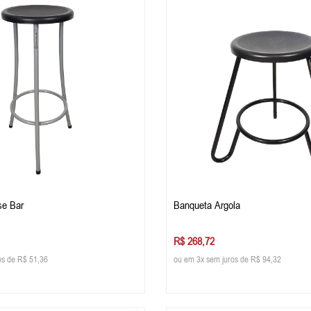
se Bar
Banqueta Argola
R$ 268,72
os de R$ 51,36
ou em 3x sem juros de R$ 94,32