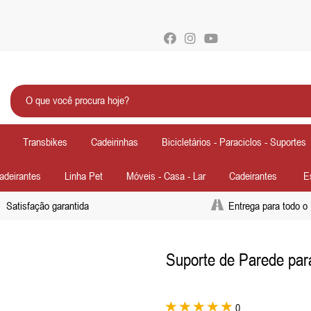
Transbikes
Cadeirinhas
Bicicletários - Paraciclos - Suportes
Cadeirantes
Linha Pet
Móveis - Casa - Lar
Cadeirantes
E
Satisfação garantida
Entrega para todo o 
Suporte de Parede par
Próximo
0