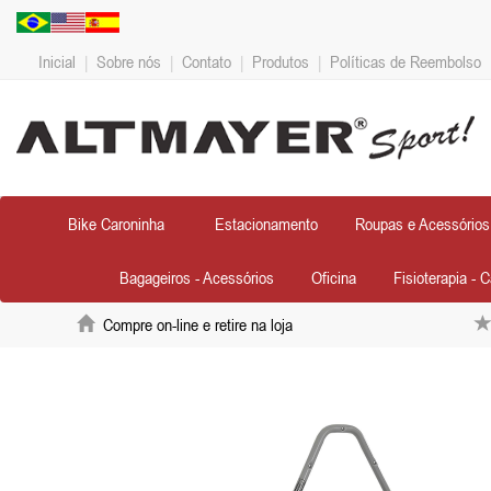
Inicial
|
Sobre nós
|
Contato
|
Produtos
|
Políticas de Reembolso
Bike Caroninha
Estacionamento
Roupas e Acessórios
Bagageiros - Acessórios
Oficina
Fisioterapia - 
Compre on-line e retire na loja
Anterior