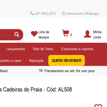
(47) 3642-2970
Atendimento Whatsapp
Lista de
Minha
0
desejos
conta
Lançamentos
Rolo de Treino
Expositores e suportes
sportes e Lazer
Reposição
QUERO REVENDER
Brasil
Parcelamento em até 10x sem juros
a Cadeiras de Praia
- Cód: AL508