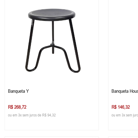
Banqueta Y
Banqueta Hou
R$ 268,72
R$ 146,32
ou em 3x sem juros de R$ 94,32
ou em 3x sem jur