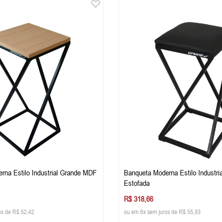
rna Estilo Industrial Grande MDF
Banqueta Moderna Estilo Industri
Estofada
R$ 318,66
os de R$ 52,42
ou em 6x sem juros de R$ 55,93