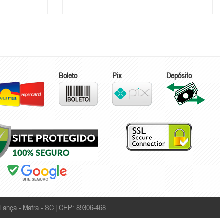
Boleto
Pix
Depósito
Lança - Mafra - SC | CEP: 89306-468