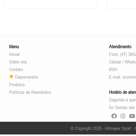
Menu
Atendimento
Inicial
Fone: (47) 364
Sobre nós
Celular / Whats
Contato
6591
Depoimentos
E-mail:
ecomm
Produtos
Políticas de Reembolso
Horário de ate
Segunda à quin
Às Sextas das 
© Copyright 2026 - Altmayer Sport -