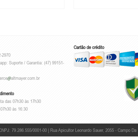
Cartão de crédito
2-2970
app: Suporte / Garantia: (47) 99151-
erce
altmayer.com.br
ndimento
ta das 07h30 às 17h30
07h30 às 16:30
 CNPJ: 79.286.555/0001-00 |
Rua Apicultor Leonardo Sauer, 2055 - Campo Da 