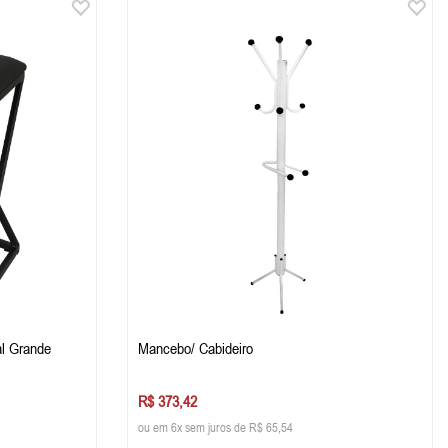
al Grande
Mancebo/ Cabideiro
R$ 373,42
ou em 6x sem juros de R$ 65,54