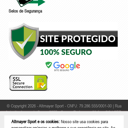
Selos de Segurança
© Copyright 2026 - Altmayer Sport - CNPJ: 79.286.555/0001-00 |
Rua
Apicultor Leonardo Sauer, 2055 - Campo Da Lança - Mafra - SC | CEP:
89306-468
Altmayer Sport e os cookies:
Nosso site usa cookies para
personalizar anúncios e melhorar a sua experiência no site. Ao