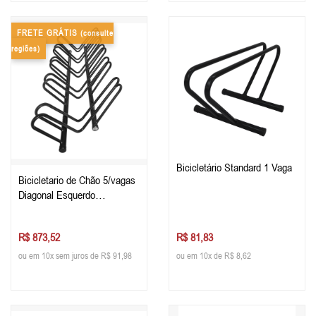
FRETE GRÁTIS
(consulte
regiões)
Bicicletário Standard 1 Vaga
Bicicletario de Chão 5/vagas
Diagonal Esquerdo
Galvanizado
R$ 873,52
R$ 81,83
ou em 10x sem juros de R$ 91,98
ou em 10x de R$ 8,62