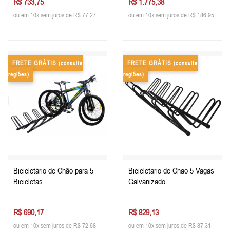
R$ 733,75
R$ 1.775,38
ou em 10x sem juros de R$ 77,27
ou em 10x sem juros de R$ 186,95
FRETE GRÁTIS
FRETE GRÁTIS
(consulte
(consulte
regiões)
regiões)
Bicicletário de Chão para 5
Bicicletario de Chao 5 Vagas
Bicicletas
Galvanizado
R$ 690,17
R$ 829,13
ou em 10x sem juros de R$ 72,68
ou em 10x sem juros de R$ 87,31