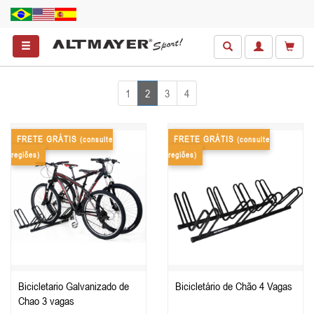
1
2
3
4
FRETE GRÁTIS
FRETE GRÁTIS
(consulte
(consulte
regiões)
regiões)
Bicicletario Galvanizado de
Bicicletário de Chão 4 Vagas
Chao 3 vagas