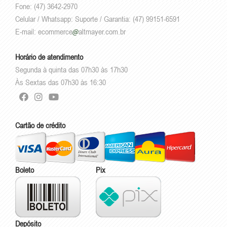
Fone: (47) 3642-2970
Celular / Whatsapp: Suporte / Garantia: (47) 99151-6591
E-mail:
ecommerce
altmayer.com.br
Horário de atendimento
Segunda à quinta das 07h30 às 17h30
Às Sextas das 07h30 às 16:30
Cartão de crédito
Boleto
Pix
Depósito