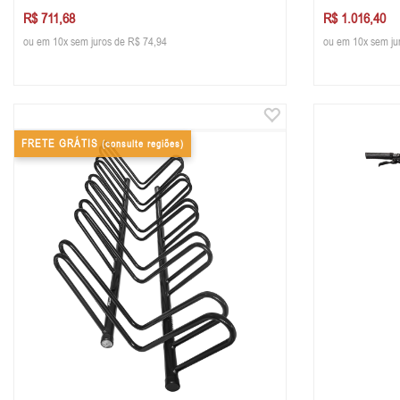
R$ 711,68
R$ 1.016,40
ou em 10x sem juros de R$ 74,94
ou em 10x sem ju
FRETE GRÁTIS
(consulte regiões)