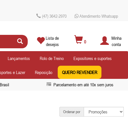
(47) 3642-2970
Atendimento Whatsapp
Lista de
Minha
0
desejos
conta
Lançamentos
Rolo de Treino
Expositores e suportes
sportes e Lazer
Reposição
QUERO REVENDER
Brasil
Parcelamento em até 10x sem juros
Ordenar por