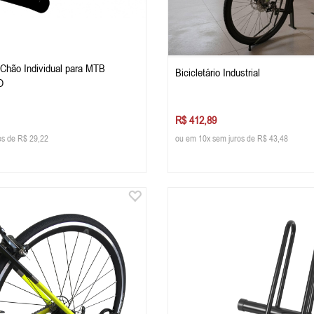
e Chão Individual para MTB
Bicicletário Industrial
O
R$ 412,89
os de R$ 29,22
ou em 10x sem juros de R$ 43,48