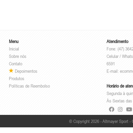
Menu
Atendimento
Inicial
Fone: (47) 364
Sobre nós
Celular / Whats
Contato
6591
Depoimentos
E-mail:
ecomm
Produtos
Políticas de Reembolso
Horário de ate
Segunda à quin
Às Sextas das 
© Copyright 2026 - Altmayer Sport -