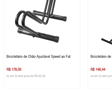
Bicicletário de Chão Ajustável Speed ao Fat
Bicicletário d
R$ 178,05
R$ 148,44
ou em 3x sem juros de R$ 62,49
ou em 3x sem jur