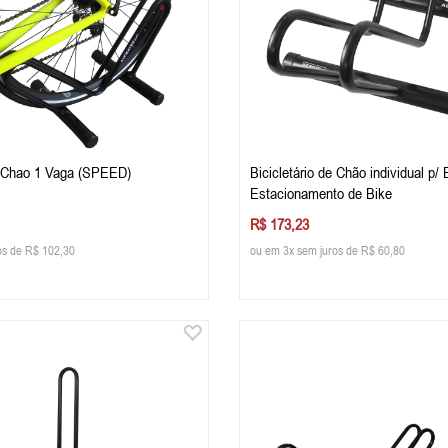
de Chao 1 Vaga (SPEED)
Bicicletário de Chão individual p/ 
Estacionamento de Bike
R$ 173,23
os de R$ 102,30
ou em 3x sem juros de R$ 60,80