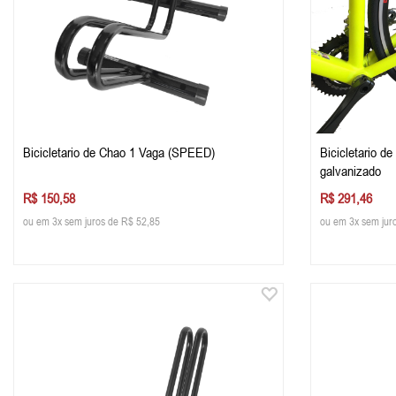
Bicicletario de Chao 1 Vaga (SPEED)
Bicicletario 
galvanizado
R$ 150,58
R$ 291,46
ou em 3x sem juros de R$ 52,85
ou em 3x sem jur