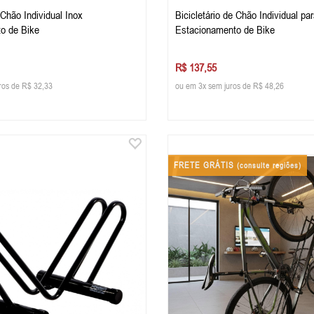
 Chão Individual Inox
Bicicletário de Chão Individual p
o de Bike
Estacionamento de Bike
R$ 137,55
ros de R$ 32,33
ou em 3x sem juros de R$ 48,26
FRETE GRÁTIS
(consulte regiões)