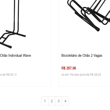
e Chão Individual Wave
Bicicletário de Chão 2 Vagas
R$ 267,98
os de R$ 52,11
ou em 10x sem juros de R$ 28,22
1
2
3
4