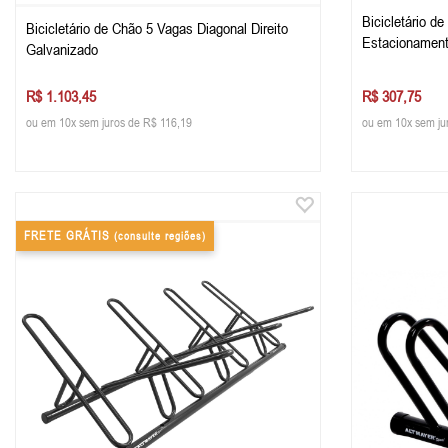
Bicicletário de
Bicicletário de Chão 5 Vagas Diagonal Direito
Estacionament
Galvanizado
R$ 1.103,45
R$ 307,75
ou em 10x sem juros de R$ 116,19
ou em 10x sem ju
FRETE GRÁTIS
(consulte regiões)