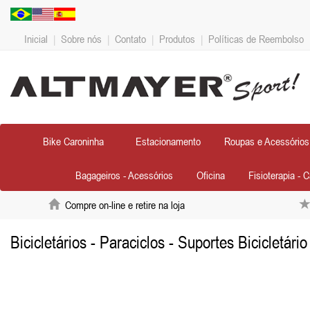
Inicial
|
Sobre nós
|
Contato
|
Produtos
|
Políticas de Reembolso
Bike Caroninha
Estacionamento
Roupas e Acessórios
Bagageiros - Acessórios
Oficina
Fisioterapia - 
Compre on-line e retire na loja
Bicicletários - Paraciclos - Suportes Bicicletári