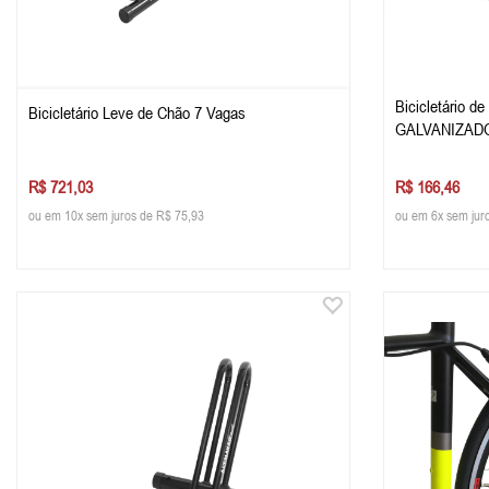
Bicicletário d
Bicicletário Leve de Chão 7 Vagas
GALVANIZAD
R$ 721,03
R$ 166,46
ou em 10x sem juros de R$ 75,93
ou em 6x sem jur