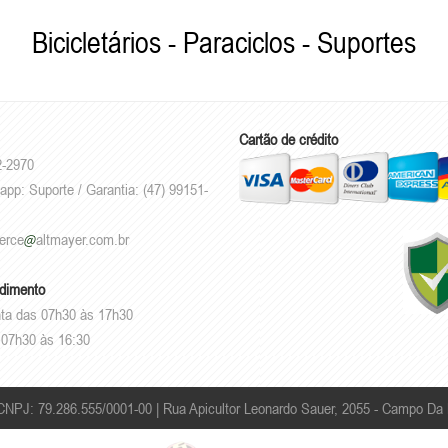
Bicicletários - Paraciclos - Suportes
Cartão de crédito
2-2970
app: Suporte / Garantia: (47) 99151-
erce
altmayer.com.br
ndimento
ta das 07h30 às 17h30
07h30 às 16:30
 CNPJ: 79.286.555/0001-00 |
Rua Apicultor Leonardo Sauer, 2055 - Campo Da 