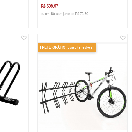
R$ 698,97
ou em 10x sem juros de R$ 73,60
FRETE GRÁTIS
(consulte regiões)