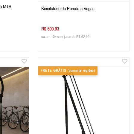
ara MTB
Bicicletário de Parede 5 Vagas
R$ 599,93
ou em 10x sem juros de R$ 62,99
FRETE GRÁTIS
(consulte regiões)