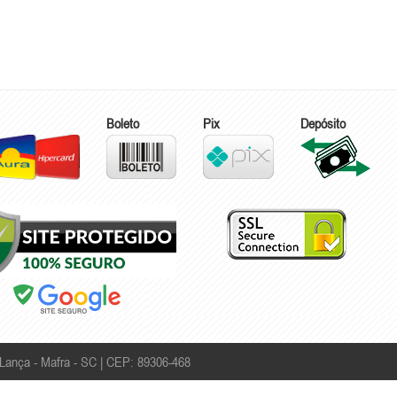
Boleto
Pix
Depósito
Lança - Mafra - SC | CEP: 89306-468