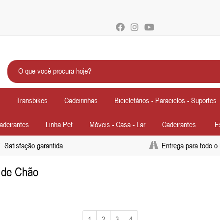
Transbikes
Cadeirinhas
Bicicletários - Paraciclos - Suportes
Cadeirantes
Linha Pet
Móveis - Casa - Lar
Cadeirantes
E
Satisfação garantida
Entrega para todo o 
o de Chão
1
2
3
4